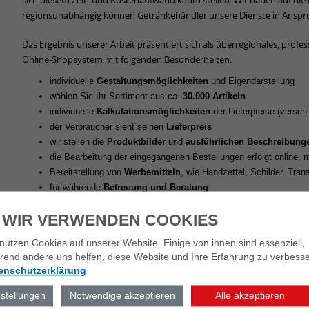
sich diesem Zeit- und Kostenaufwand kaum stellen. Wir haben auf die 
regionsunabhängig können Getränkehändler unsere Dienste in Ansp
Das Ergebnis unserer Arbeit präsentiert sich als überregionales, profes
Online-Shopsystem mit folgenden Besonderheiten:
individuelle
Gestaltungsmöglichkeiten
und Eigendarstellung
wählen Sie Ihr Sortiment aus ca.
30
.000 Artikeln
individuelle
Kalkulationsmöglichkeiten
der Lieferpreise (versch
der Verbraucher sieht seinen
Lieferpreis
wir stellen die
Produktbilder
und
ausführlichen Beschreibun
die Bearbeitung der eingegangenen Bestellungen erfolgt online, 
Bereitstellung von
Werbemitteln
, wie Handzettel, Schilder, Tran
fortwährende
Betreuung und Beratung
technische
Hotline
 WIR VERWENDEN COOKIES
Das Internet kennt keinen Ladenschluss und gewinnt zunehmend an 
das World Wide Web um Ihre Absätze zu sichern und Zusatzumsätze z
nutzen Cookies auf unserer Website. Einige von ihnen sind essenziell,
Sie sind interessiert diese und weitere Vorteile auch für Ihr Unterne
rend andere uns helfen, diese Website und Ihre Erfahrung zu verbesse
enschutzerklärung
Senden Sie uns einfach eine
E-Mail
. Wir präsentieren Ihnen gerne das
nstellungen
Notwendige akzeptieren
Alle akzeptieren