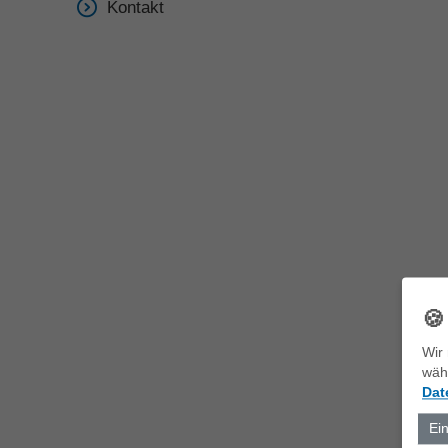
Kontakt

Wir 
wäh
Dat
Ei