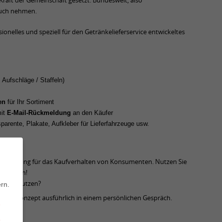
Kraft der Gemeinschaft gesetzt. Bundesweit, also
ruch nehmen.
sionelles und speziell für den Getränkelieferservice entwickeltes
. Aufschläge / Staffeln)
gen
für Ihr Sortiment
mit
E-Mail-Rückmeldung
an den Käufer
sparente, Plakate, Aufkleber für Lieferfahrzeuge usw.
Bedeutung für das Kaufverhalten von Konsumenten. Nutzen Sie
u tätigen!
hmen zu nutzen?
rn.
 ganze Konzept ausführlich in einem persönlichen Gespräch.