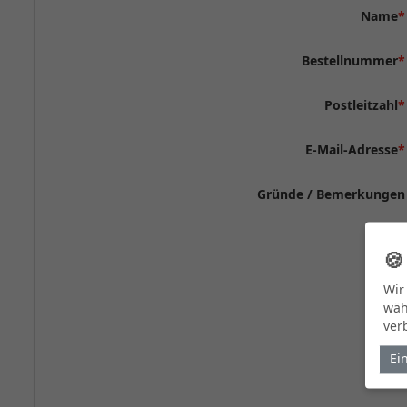
Name
*
Bestellnummer
*
Postleitzahl
*
E-Mail-Adresse
*
Gründe / Bemerkungen

Wir
wäh
ver
Ei